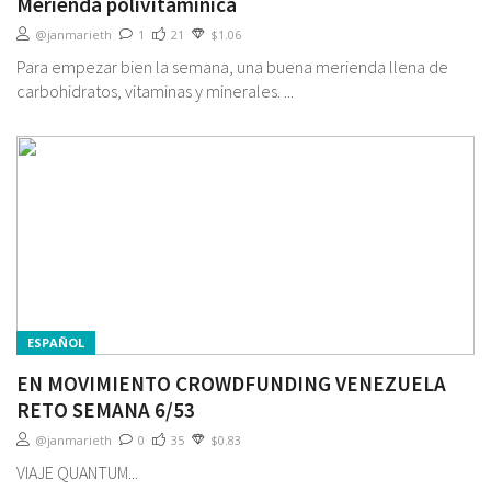
Merienda polivitaminica
@janmarieth
1
21
$1.06
Para empezar bien la semana, una buena merienda llena de
carbohidratos, vitaminas y minerales. ...
ESPAÑOL
EN MOVIMIENTO CROWDFUNDING VENEZUELA
RETO SEMANA 6/53
@janmarieth
0
35
$0.83
VIAJE QUANTUM...